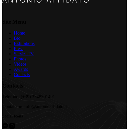
Site Menu
Home
Bio
Exhibitions
Press
Servizi TV
Photos
Videos
Awards
Contacts
Contacts
Telefono: (+39) 3348301491
Contattami: info@antonioaffidato.it
Social Icons