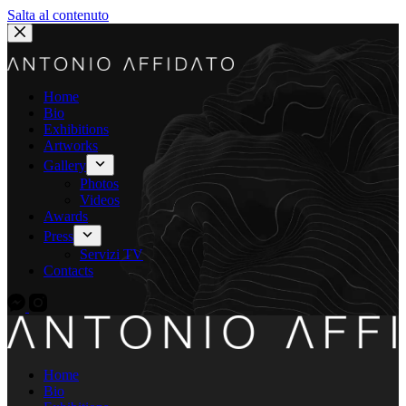
Salta al contenuto
Home
Bio
Exhibitions
Artworks
Gallery
Photos
Videos
Awards
Press
Servizi TV
Contacts
Home
Bio