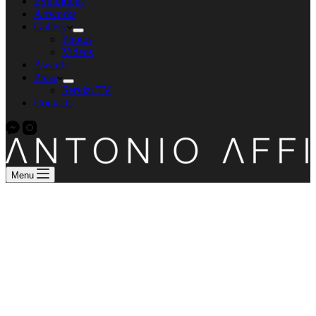
Exhibitions
Artworks
Gallery
Photos
Videos
Awards
Press
Servizi TV
Contacts
Menu