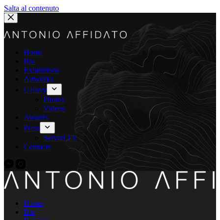
Salta al contenuto
Home
Bio
Exhibitions
Artworks
Gallery
Photos
Videos
Awards
Press
Servizi TV
Contacts
Home
Bio