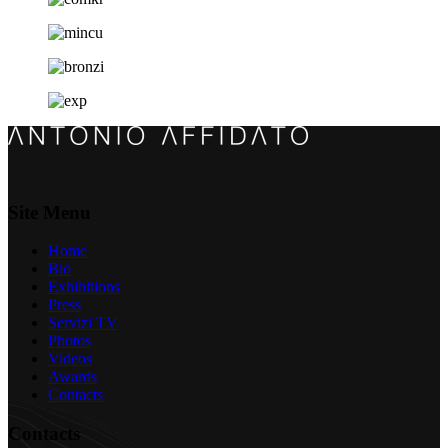
Site Menu
Home
Bio
Exhibitions
Press
Servizi TV
Photos
Videos
Awards
Contacts
Contacts