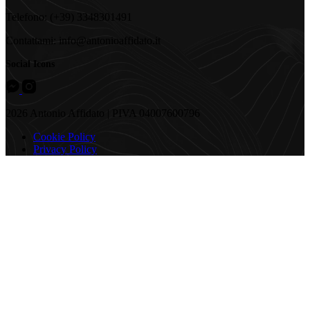
Telefono: (+39) 3348301491
Contattami: info@antonioaffidato.it
Social Icons
2026 Antonio Affidato | PIVA 04007600796
Cookie Policy
Privacy Policy